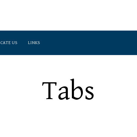
CATE US
LINKS
(905) 474-3300 (Markham L
 Suite 300, Markham, ON, L3R 1A8
(416) 225-3900 (Toronto Lin
Tabs
Specifics of international private law.