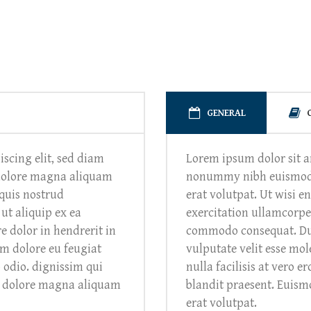
GENERAL
scing elit, sed diam
Lorem ipsum dolor sit a
dolore magna aliquam
nonummy nibh euismod 
quis nostrud
erat volutpat. Ut wisi 
 ut aliquip ex ea
exercitation ullamcorper 
 dolor in hendrerit in
commodo consequat. Duis
um dolore eu feugiat
vulputate velit esse mol
o odio. dignissim qui
nulla facilisis at vero e
et dolore magna aliquam
blandit praesent. Euism
erat volutpat.