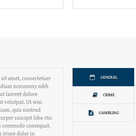
GENERAL
sit amet, consectetuer
sed diam nonummy nibh
ut laoreet dolore
CRIME
 volutpat. Ut wisi
iam, quis nostrud
GAMBLING
orper suscipit lobo rtis
 ea commodo consequat.
 iriure dolor in