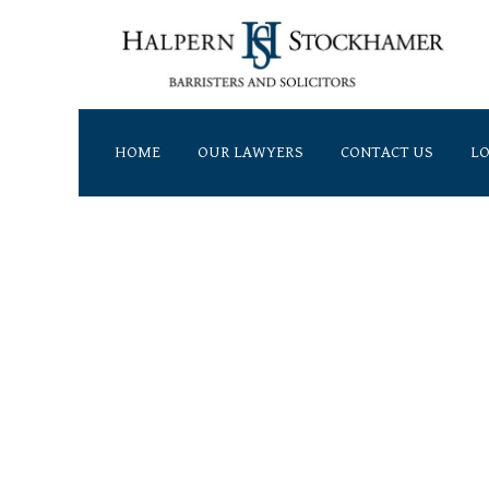
HOME
OUR LAWYERS
CONTACT US
LO
Address
7500 Woodbine Avenue,