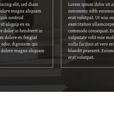
scing elit, sed diam
Lorem ipsum dolor sit a
dolore magna aliquam
nonummy nibh euismod 
quis nostrud
erat volutpat. Ut wisi 
 ut aliquip ex ea
exercitation ullamcorper 
 dolor in hendrerit in
commodo consequat. Duis
um dolore eu feugiat
vulputate velit esse mol
o odio. dignissim qui
nulla facilisis at vero e
et dolore magna aliquam
blandit praesent. Euism
erat volutpat.