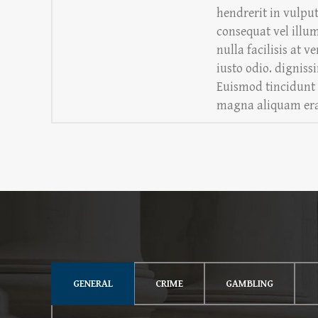
hendrerit in vulput
consequat vel illu
nulla facilisis at 
iusto odio. digniss
Euismod tincidunt 
magna aliquam era
GENERAL
CRIME
GAMBLING